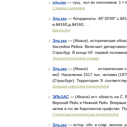
эльзас
— сущ., кол во синонимов: 1 • 
2
Словарь синонимов
Эльзас
— Координаты: 48°30′00″ с.&#160
3
в.&#160;д.&#160; …
Википедия
Эльзас
— (Alsace), историческая обла
4
бассейне Рейна. Включает департамент
Страсбур. В конце VII первой половине 
Энциклопедический словарь
Эльзас
— (Alsace) историческая обла
5
км2. Население 1517 тыс. человек (197
(Страсбург). Территория Э. соответст
Большая советская энциклопедия
ЭЛЬЗАС
— (Alsace) ист. область на С. 
6
Верхний Рейн и Нижний Рейн. Впервые наз
затем в гос ве Каролингов графство. 
Советская историческая энциклопедия
Эльзас
— истор. обл. и совр. эконом, р 
7