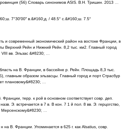
провинция (56) Словарь синонимов ASIS. В.Н. Тришин. 2013 …
;ш. 7°30′00″ в.&#160;д. / 48.5° с.&#160;ш. 7.5°
сть и современный экономический район на востоке Франции, в
ы Верхний Рейн и Нижний Рейн. 8,2 тыс. км2. Главный город
VIII вв. Эльзас &#8230; …
сть на В. Франции, в бассейне р. Рейн. Площадь 8,3 тыс.
5), главным образом эльзасцы. Главный город и порт Страсбур
вует плановому&#8230; …
В. Франции, терр. к рой в основном соответствует совр. деп.
в. Э. встречается в 7 в. В кон. 7 1 й пол. 8 вв. Э. герцогство,
По Мерсенскому&#8230; …
н на В. Франции. Упоминается в 625 г. как Alsatius, совр.