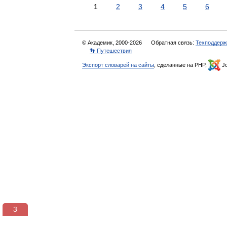
1
2
3
4
5
6
© Академик, 2000-2026
Обратная связь:
Техподдерж
👣 Путешествия
Экспорт словарей на сайты
, сделанные на PHP,
Jo
3