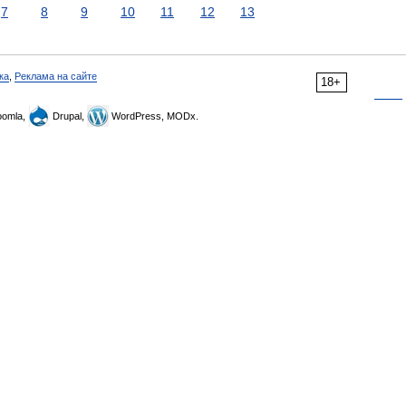
7
8
9
10
11
12
13
ка
,
Реклама на сайте
18+
omla,
Drupal,
WordPress, MODx.