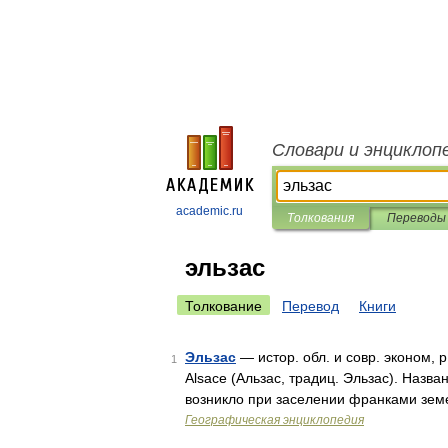
Словари и энциклоп
academic.ru
Толкования
Переводы
эльзас
Толкование
Перевод
Книги
Эльзас
— истор. обл. и совр. эконом, р 
1
Alsace (Альзас, традиц. Эльзас). Назван
возникло при заселении франками зем
Географическая энциклопедия