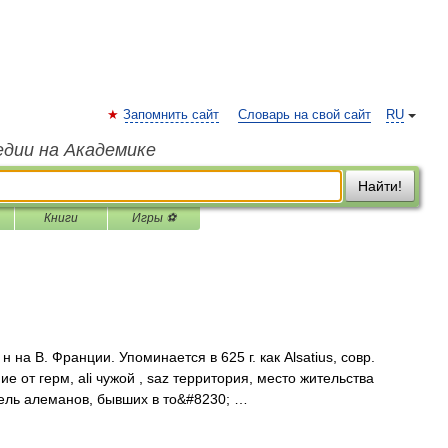
Запомнить сайт
Словарь на свой сайт
RU
едии на Академике
Найти!
Книги
Игры ⚽
н на В. Франции. Упоминается в 625 г. как Alsatius, совр.
ие от герм, ali чужой , saz территория, место жительства
ель алеманов, бывших в то&#8230; …