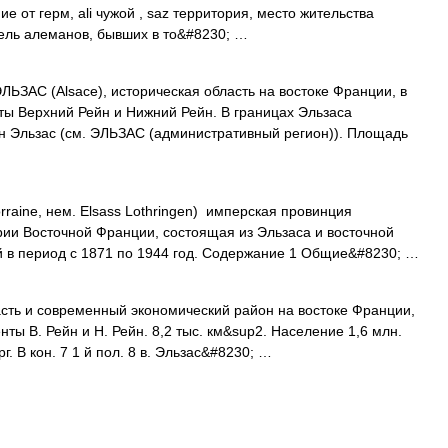
ие от герм, ali чужой , saz территория, место жительства
ель алеманов, бывших в то&#8230; …
ЬЗАС (Alsace), историческая область на востоке Франции, в
ты Верхний Рейн и Нижний Рейн. В границах Эльзаса
 Эльзас (см. ЭЛЬЗАС (административный регион)). Площадь
rraine, нем. Elsass Lothringen) имперская провинция
ии Восточной Франции, состоящая из Эльзаса и восточной
й в период с 1871 по 1944 год. Содержание 1 Общие&#8230; …
сть и современный экономический район на востоке Франции,
ты В. Рейн и Н. Рейн. 8,2 тыс. км&sup2. Население 1,6 млн.
г. В кон. 7 1 й пол. 8 в. Эльзас&#8230; …