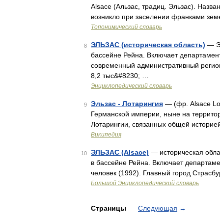
Alsace (Альзас, традиц. Эльзас). Назван
возникло при заселении франками зем
Топонимический словарь
ЭЛЬЗАС (историческая область)
— ЭЛ
8
бассейне Рейна. Включает департамен
современный административный регион
8,2 тыс&#8230; …
Энциклопедический словарь
Эльзас - Лотарингия
— (фр. Alsace Lo
9
Германской империи, ныне на территор
Лотарингии, связанных общей историе
Википедия
ЭЛЬЗАС (Alsace)
— историческая обла
10
в бассейне Рейна. Включает департамен
человек (1992). Главный город Страсбур
Большой Энциклопедический словарь
Страницы
Следующая
→